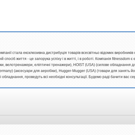
компанії стала ексклюзивна дистрибуція товарів всесвітньо відомих виробників
вий спосіб життя - це запорука успіху і в житті, і в роботі. Компанія fitnessdo
ки, велотренажери, еліптичні тренажери), HOIST (USA) (силове обладнання дл
(Germany) (аксесуари для аеробіки), Hugger-Mugger (USA) (товари для занять й
 обладнання, проведуть всі необхідні консультації. Будемо раді бачити вас се