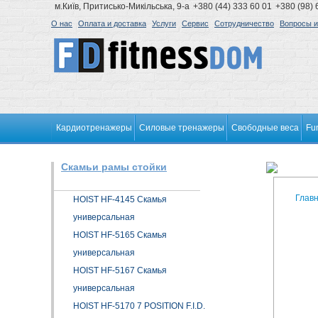
м.Київ, Притисько-Микільська, 9-а
+380 (44) 333 60 01
+380 (98) 
О нас
Оплата и доставка
Услуги
Сервис
Сотрудничество
Вопросы и
Кардиотренажеры
Силовые тренажеры
Свободные веса
Fu
Скамьи рамы стойки
Глав
HOIST HF-4145 Скамья
универсальная
HOIST HF-5165 Скамья
универсальная
HOIST HF-5167 Скамья
универсальная
HOIST HF-5170 7 POSITION F.I.D.