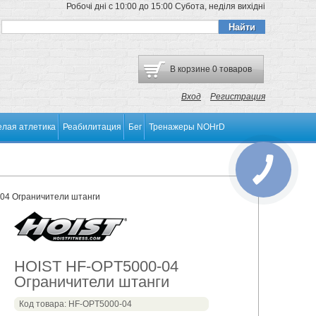
Робочі дні
с 10:00 до 15:00
Субота, неділя
вихідні
В корзине
0 товаров
Вход
Регистрация
елая атлетика
Реабилитация
Бег
Тренажеры NOHrD
04 Ограничители штанги
HOIST HF-OPT5000-04
Ограничители штанги
Код товара: HF-OPT5000-04