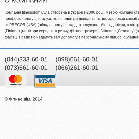
О КОМПАНИИ
Компанія fitnessdom була створена в Україні в 2006 році. Метою компанії с
професіоналів у цій галузі, які не один рік доводять те, що здоровий спосіб
як PRECOR (USA) (обладнання для кардіотренувань - бігові доріжки, велот
(Finland) (монітори серцевого ритму, фітнес трекери), Dittmann (Germany) 
фахівці з радістю нададуть вам допомогу в персональному підборі обладнанн
(044)333-60-01 (098)661-60-01
(073)661-60-01 (066)261-60-01
© Фітнес дім, 2014