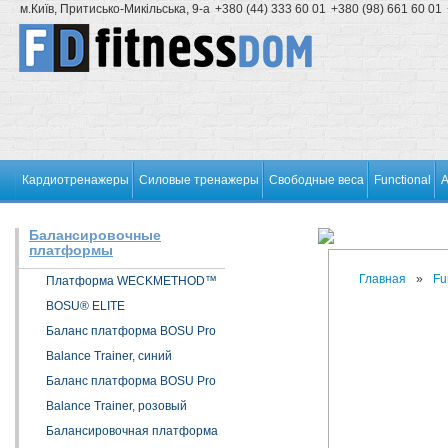
м.Київ, Притисько-Микільська, 9-а
+380 (44) 333 60 01
+380 (98) 661 60 01
О нас
Оплата и доставка
Услуги
Сервис
Сотрудничество
Вопросы и отв
Кардиотренажеры
Силовые тренажеры
Свободные веса
Functional
А
Балансировочные
платформы
Главная
»
Fu
Платформа WECKMETHOD™
BOSU® ELITE
Баланс платформа BOSU Pro
Balance Trainer, синий
Баланс платформа BOSU Pro
Balance Trainer, розовый
Балансировочная платформа