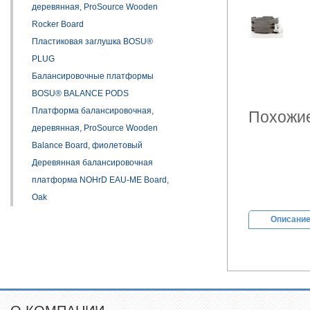
деревянная, ProSource Wooden
Rocker Board
Пластиковая заглушка BOSU®
PLUG
Балансировочные платформы
BOSU® BALANCE PODS
Платформа балансировочная,
Похожие
деревянная, ProSource Wooden
Balance Board, фиолетовый
Деревянная балансировочная
платформа NOHrD EAU-ME Board,
Oak
Описани