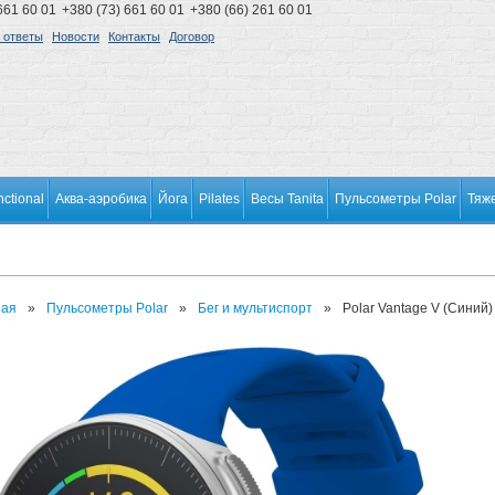
661 60 01
+380 (73) 661 60 01
+380 (66) 261 60 01
 ответы
Новости
Контакты
Договор
nctional
Аква-аэробика
Йога
Pilates
Весы Tanita
Пульсометры Polar
Тяж
ная
»
Пульсометры Polar
»
Бег и мультиспорт
»
Polar Vantage V (Синий)