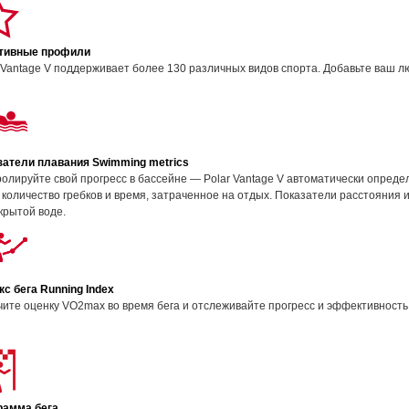
тивные профили
 Vantage V поддерживает более 130 различных видов спорта. Добавьте ваш л
затели плавания Swimming metrics
олируйте свой прогресс в бассейне — Polar Vantage V автоматически опреде
 количество гребков и время, затраченное на отдых. Показатели расстояния 
крытой воде.
с бега Running Index
ите оценку VO2max во время бега и отслеживайте прогресс и эффективность 
рамма бега