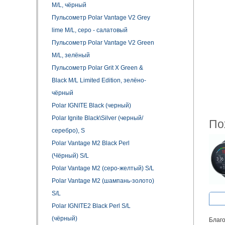
M/L, чёрный
Пульсометр Polar Vantage V2 Greу
lime M/L, серо - салатовый
Пульсометр Polar Vantage V2 Green
M/L, зелёный
Пульсометр Polar Grit X Green &
Black M/L Limited Edition, зелёно-
чёрный
Polar IGNITE Black (черный)
Polar Ignite Black\Silver (черный/
По
серебро), S
Polar Vantage M2 Black Perl
(Чёрный) S/L
Polar Vantage M2 (серо-желтый) S/L
Polar Vantage M2 (шампань-золото)
S/L
Polar IGNITE2 Black Perl S/L
(чёрный)
Благо