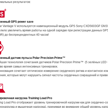
мальных результатов:
оенный GPS power save
ar Vantage V используется навигационный модуль GPS Sony CXD5603GF GNSS
лило увеличить врямя работы на одной зарядке при регистрации данных GPS
HR) до беспрецендентных 40 часов!
оенный датчик пульса Polar Precision Prime™
шая технология сочетания датчиков Polar Precision Prime™ (5 зелёных LED
во время самых интенсивных тренировок.
нновация сочетает оптическое измерение сердечного ритма и контактное и
ния, которые могут нарушить сигнал частоты сердечных сокращений и прив
ровочная нагрузка Training Load Pro
ing Load Pro отображает уровень тренировочной нагрузки как для сердечно-с
ионагрузка и мышечная нагрузка), принимая во внимание общий уровень напр