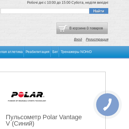
Робочі дні
с 10:00 до 15:00
Субота, неділя
вихідні
В корзине
0 товаров
Вход
Регистрация
елая атлетика
Реабилитация
Бег
Тренажеры NOHrD
Пульсометр Polar Vantage
V (Синий)