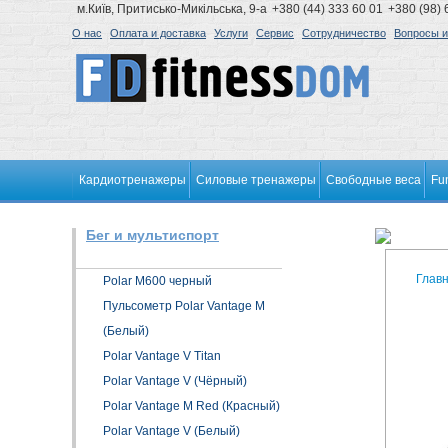
м.Київ, Притисько-Микільська, 9-а
+380 (44) 333 60 01
+380 (98) 
О нас
Оплата и доставка
Услуги
Сервис
Сотрудничество
Вопросы и
Кардиотренажеры
Силовые тренажеры
Свободные веса
Fu
Бег и мультиспорт
Глав
Polar M600 черный
Пульсометр Polar Vantage M
(Белый)
Polar Vantage V Titan
Polar Vantage V (Чёрный)
Polar Vantage M Red (Красный)
Polar Vantage V (Белый)