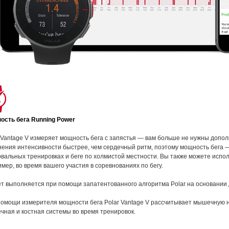
ость бега Running Power
 Vantage V измеряет мощность бега с запястья — вам больше не нужны допо
ения интенсивности быстрее, чем сердечный ритм, поэтому мощность бега 
вальных тренировках и беге по холмистой местности. Вы также можете испол
мер, во время вашего участия в соревнованиях по бегу.
т выполняется при помощи запатентованного алгоритма Polar на основании
омощи измерителя мощности бега Polar Vantage V рассчитывает мышечную на
ная и костная системы во время тренировок.