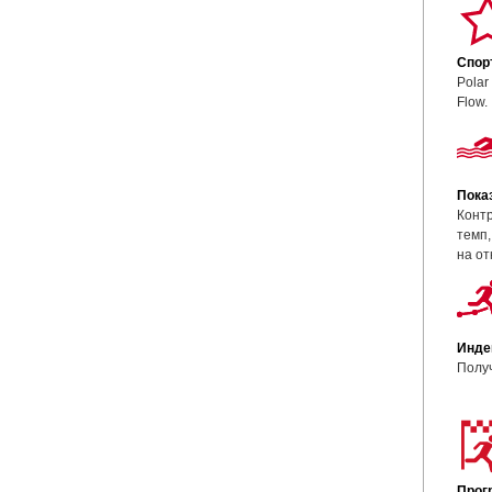
Спор
Polar
Flow.
Пока
Контр
темп,
на от
Индек
Получ
Прог