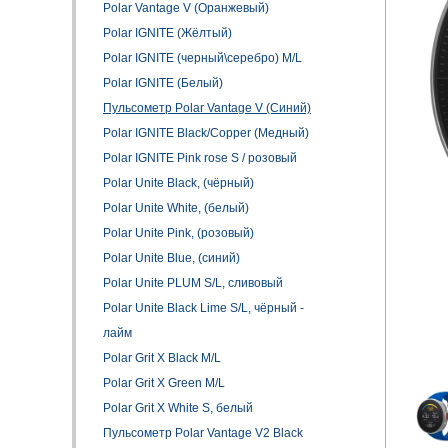
Polar Vantage V (Оранжевый)
Polar IGNITE (Жёлтый)
Polar IGNITE (черный\серебро) M/L
Polar IGNITE (Белый)
Пульсометр Polar Vantage V (Синий)
Polar IGNITE Black/Copper (Медный)
Polar IGNITE Pink rose S / розовый
Polar Unite Black, (чёрный)
Polar Unite White, (белый)
Polar Unite Pink, (розовый)
Polar Unite Blue, (синий)
Polar Unite PLUM S/L, сливовый
Polar Unite Black Lime S/L, чёрный -
лайм
Polar Grit X Black M/L
Polar Grit X Green M/L
Polar Grit X White S, белый
Пульсометр Polar Vantage V2 Black