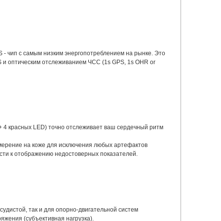
 - чип с самым низким энергопотреблением на рынке. Это
 и оптическим отслеживанием ЧСС (1s GPS, 1s OHR or
 + 4 красных LED) точно отслеживает ваш сердечный ритм
змерение на коже для исключения любых артефактов
ести к отображению недостоверных показателей.
осудистой, так и для опорно-двигательной систем
яжения (субъективная нагрузка).