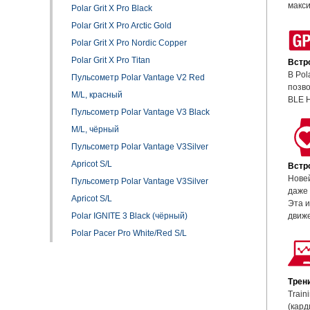
макси
Polar Grit X Pro Black
Polar Grit X Pro Arctic Gold
Polar Grit X Pro Nordic Copper
Polar Grit X Pro Titan
Встр
В Pol
Пульсометр Polar Vantage V2 Red
позво
M/L, красный
BLE 
Пульсометр Polar Vantage V3 Black
M/L, чёрный
Пульсометр Polar Vantage V3Silver
Apricot S/L
Встр
Новей
Пульсометр Polar Vantage V3Silver
даже 
Apricot S/L
Эта и
движе
Polar IGNITE 3 Black (чёрный)
Polar Pacer Pro White/Red S/L
Трени
Train
(кард