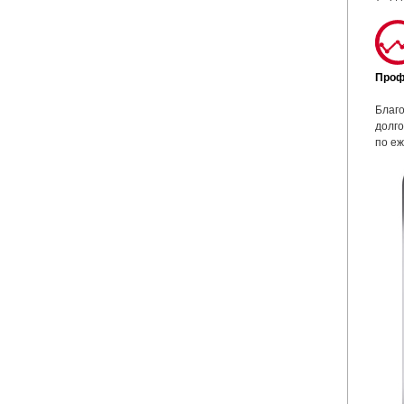
Проф
Благо
долго
по е