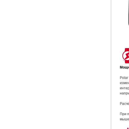
Мощн
Polar
измен
интер
напри
Расче
При п
мышеч