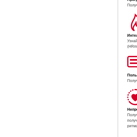
Получ
Инте
Узнай
(HRma
Поль
Получ
Непр
Полу
получ
ритма