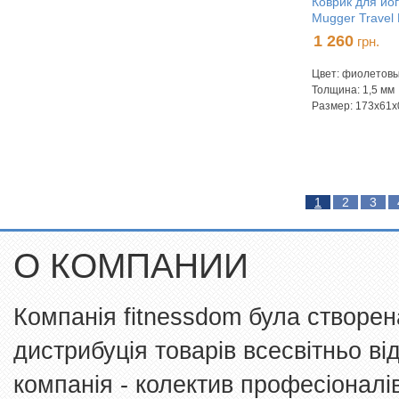
Коврик для йо
Mugger Travel 
1 260
грн.
Цвет: фиолетов
Толщина: 1,5 мм
Размер: 173х61х
1
2
3
О КОМПАНИИ
Компанія fitnessdom була створен
дистрибуція товарів всесвітньо в
компанія - колектив професіоналів 